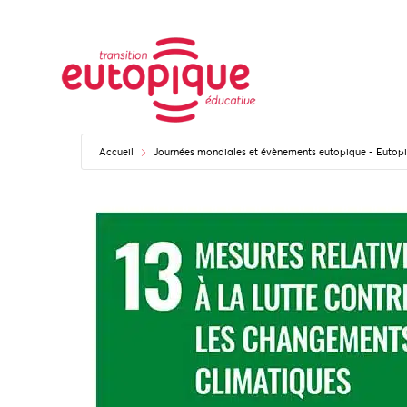
Accueil
Journées mondiales et évènements eutopique - Euto