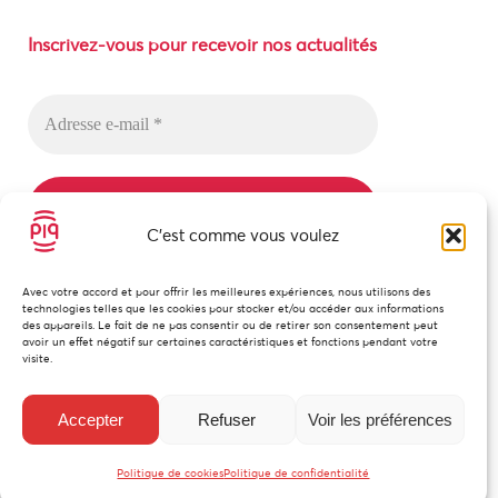
Inscrivez-vous pour recevoir nos actualités
C'est comme vous voulez
Nous n’envoyons pas de messages indésirables !
Avec votre accord et pour offrir les meilleures expériences, nous utilisons des
Lisez notre
politique de confidentialité
pour plus
technologies telles que les cookies pour stocker et/ou accéder aux informations
d’informations.
des appareils. Le fait de ne pas consentir ou de retirer son consentement peut
avoir un effet négatif sur certaines caractéristiques et fonctions pendant votre
visite.
Accepter
Refuser
Voir les préférences
Politique de cookies
Politique de confidentialité