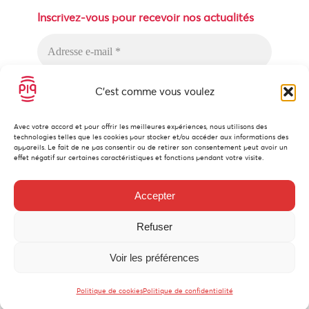
Inscrivez-vous pour recevoir nos actualités
C'est comme vous voulez
Avec votre accord et pour offrir les meilleures expériences, nous utilisons des
technologies telles que les cookies pour stocker et/ou accéder aux informations des
Nous n’envoyons pas de messages
appareils. Le fait de ne pas consentir ou de retirer son consentement peut avoir un
indésirables ! Lisez notre
politique de
effet négatif sur certaines caractéristiques et fonctions pendant votre visite.
confidentialité
pour plus d’informations.
Accepter
Refuser
© Copyright 2023 - Eutopique.com |
|
Politique des cookies
Conditions
Voir les préférences
|
|
Création site
et
Maintenance
par
générales
Politique de confidentialité
Limbus Studio
|
Politique de cookies
Politique de confidentialité