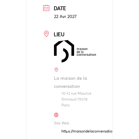
DATE
22 Avr 2027
LIEU
La maison de la
conversation
10-12 rue Maurice
Grimaud 75018
Paris
Site Web
https://maisondelaconversation.org