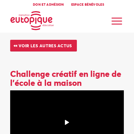
DON ET ADHÉSION
ESPACE BÉNÉVOLES
VOIR LES AUTRES ACTUS
Challenge créatif en ligne de
l’école à la maison