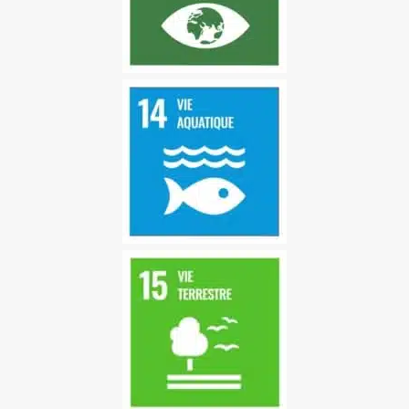
réchauffement climatique
est devenue un élément
indissociable de la
réalisation du
développement durable.
OBJECTIF 4 : ÉDUCATION
DE QUALITÉ
Obtenir une éducation de
qualité est le fondement
pour améliorer la vie des
gens et le développement
durable.
OBJECTIF 4 : ÉDUCATION
DE QUALITÉ
Obtenir une éducation de
qualité est le fondement
pour améliorer la vie des
gens et le développement
durable.