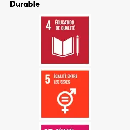
Durable
OBJECTIF 5 : ÉGALITÉ
ENTRE LES SEXES
L’égalité des sexes n’est pas
seulement un droit
fondamental de la
personne, mais aussi un
fondement nécessaire pour
l’instauration d’un monde
pacifique, prospère et
durable.
OBJECTIF 5 : ÉGALITÉ
ENTRE LES SEXES
L’égalité des sexes n’est pas
seulement un droit
fondamental de la
personne, mais aussi un
fondement nécessaire pour
l’instauration d’un monde
pacifique, prospère et
durable.