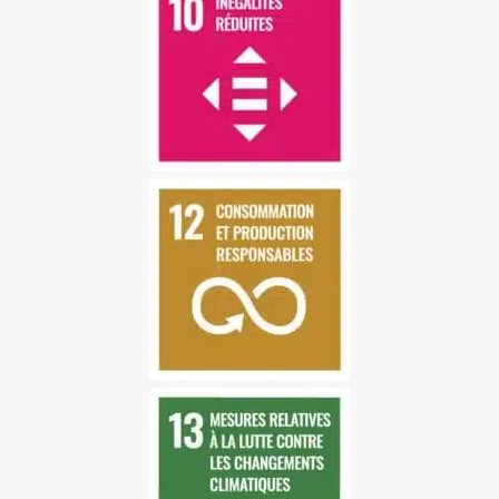
OBJECTIF 10 : INÉGALITÉS
RÉDUITES
Réduire les inégalités dans
les pays et d’un pays à
l’autre
OBJECTIF 12 :
CONSOMMATION ET
PRODUCTION DURABLES
La consommation et la
production durables visent
à « faire plus et mieux avec
moins ».
OBJECTIF 13 : MESURES
RELATIVES À LA LUTTE
CONTRE LES
CHANGEMENTS
CLIMATIQUES
La lutte contre le