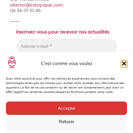
alienor@eutopique.com
06 46 01 10 46
Inscrivez-vous pour recevoir nos actualités
C'est comme vous voulez
Avec votre accord et pour offrir les meilleures expériences, nous utilisons des
technologies telles que les cookies pour stocker et/ou accéder aux informations des
Nous n’envoyons pas de messages
appareils. Le fait de ne pas consentir ou de retirer son consentement peut avoir un
indésirables ! Lisez notre
politique de
effet négatif sur certaines caractéristiques et fonctions pendant votre visite.
confidentialité
pour plus d’informations.
Accepter
Refuser
© Copyright 2023 - Eutopique.com |
|
Politique des cookies
Conditions