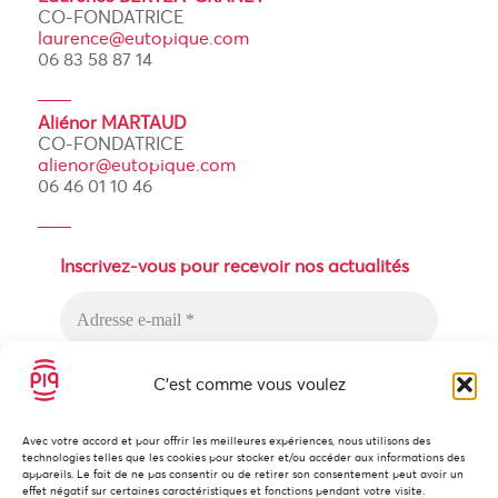
CO-FONDATRICE
laurence@eutopique.com
06 83 58 87 14
Aliénor MARTAUD
CO-FONDATRICE
alienor@eutopique.com
06 46 01 10 46
Inscrivez-vous pour recevoir nos actualités
C'est comme vous voulez
Avec votre accord et pour offrir les meilleures expériences, nous utilisons des
technologies telles que les cookies pour stocker et/ou accéder aux informations des
Nous n’envoyons pas de messages
appareils. Le fait de ne pas consentir ou de retirer son consentement peut avoir un
indésirables ! Lisez notre
politique de
effet négatif sur certaines caractéristiques et fonctions pendant votre visite.