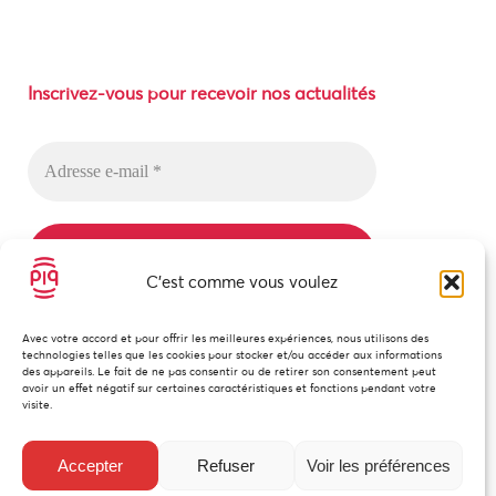
Inscrivez-vous pour recevoir nos actualités
C'est comme vous voulez
Nous n’envoyons pas de messages indésirables !
Avec votre accord et pour offrir les meilleures expériences, nous utilisons des
Lisez notre
politique de confidentialité
pour plus
technologies telles que les cookies pour stocker et/ou accéder aux informations
d’informations.
des appareils. Le fait de ne pas consentir ou de retirer son consentement peut
avoir un effet négatif sur certaines caractéristiques et fonctions pendant votre
visite.
Accepter
Refuser
Voir les préférences