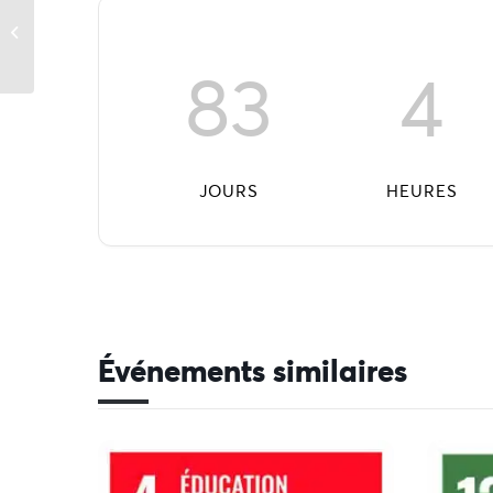
Semaine du goût
83
4
JOURS
HEURES
Événements similaires