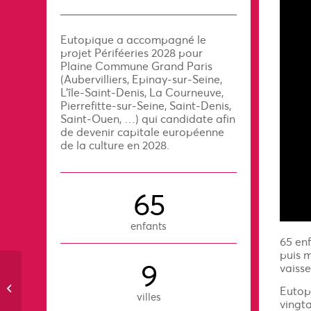
Eutopique a accompagné le
projet Périféeries 2028 pour
Plaine Commune Grand Paris
(Aubervilliers, Epinay-sur-Seine,
L’île-Saint-Denis, La Courneuve,
Pierrefitte-sur-Seine, Saint-Denis,
Saint-Ouen, …) qui candidate afin
de devenir capitale européenne
de la culture en 2028.
65
enfants
65 en
puis m
9
vaisse
Explorer les parcours
Eutopi
migratoires
villes
vingta