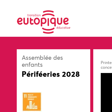
Assemblée des
Print
enfants
concev
Périféeries 2028