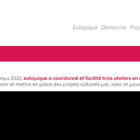
Eutopique
Démarche
Proj
emps 2022,
eutopique a coordonné et facilité trois ateliers en 
oir et mettre en place des projets culturels par, avec et pour