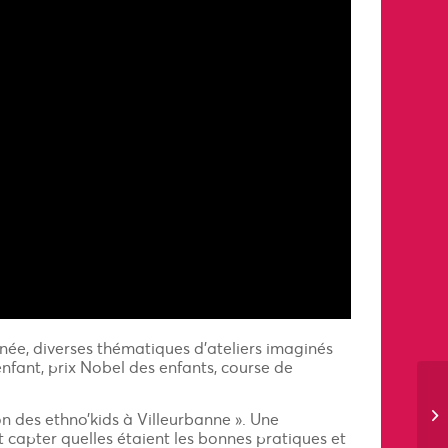
ée, diverses thématiques d’ateliers imaginés
nfant, prix Nobel des enfants, course de
on des ethno’kids à Villeurbanne ». Une
t capter quelles étaient les bonnes pratiques et