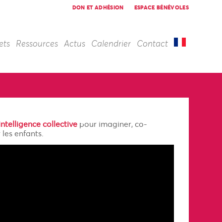
DON ET ADHÉSION
ESPACE BÉNÉVOLES
ets
Ressources
Actus
Calendrier
Contact
intelligence collective
pour imaginer, co-
 les enfants.