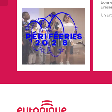
bonne
présen
Un pro