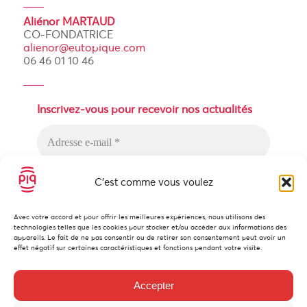
Aliénor MARTAUD
CO-FONDATRICE
alienor@eutopique.com
06 46 01 10 46
Inscrivez-vous pour recevoir nos actualités
C'est comme vous voulez
Avec votre accord et pour offrir les meilleures expériences, nous utilisons des
technologies telles que les cookies pour stocker et/ou accéder aux informations des
Nous n’envoyons pas de messages
appareils. Le fait de ne pas consentir ou de retirer son consentement peut avoir un
indésirables ! Lisez notre
politique de
effet négatif sur certaines caractéristiques et fonctions pendant votre visite.
confidentialité
pour plus d’informations.
Accepter