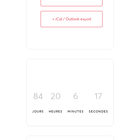
+ iCal / Outlook export
84
20
6
17
JOURS
HEURES
MINUTES
SECONDES