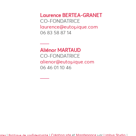
Laurence BERTEA-GRANET
CO-FONDATRICE
laurence@eutopique.com
06 83 58 87 14
Aliénor MARTAUD
CO-FONDATRICE
alienor@eutopique.com
06 46 01 10 46
|
|
Création site
et
Maintenance
par
Limbus Studio
|
rales
Politique de confidentialité