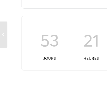
53
21
Journée mondiale de
la Mer
JOURS
HEURES