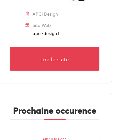
APCI Design
Site Web
apci-design.fr
Lire la suite
Prochaine occurence
Aller à la Page