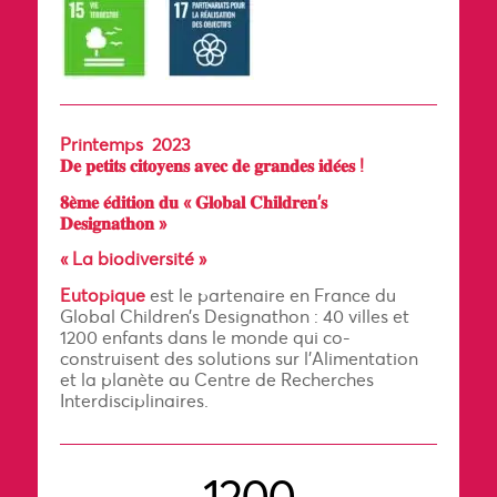
Printemps 2023
𝐃𝐞 𝐩𝐞𝐭𝐢𝐭𝐬 𝐜𝐢𝐭𝐨𝐲𝐞𝐧𝐬 𝐚𝐯𝐞𝐜 𝐝𝐞 𝐠𝐫𝐚𝐧𝐝𝐞𝐬 𝐢𝐝𝐞́𝐞𝐬 !
𝟖𝐞̀𝐦𝐞 𝐞́𝐝𝐢𝐭𝐢𝐨𝐧 𝐝𝐮 « 𝐆𝐥𝐨𝐛𝐚𝐥 𝐂𝐡𝐢𝐥𝐝𝐫𝐞𝐧’𝐬
𝐃𝐞𝐬𝐢𝐠𝐧𝐚𝐭𝐡𝐨𝐧 »
« La biodiversité »
Eutopique
est le partenaire en France du
Global Children’s Designathon : 40 villes et
1200 enfants dans le monde qui co-
construisent des solutions sur l’Alimentation
et la planète au Centre de Recherches
Interdisciplinaires.
1200