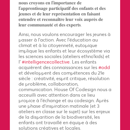
𝐧𝐨𝐮𝐬 𝐜𝐫𝐨𝐲𝐨𝐧𝐬 𝐞𝐧 𝐥’𝐢𝐦𝐩𝐨𝐫𝐭𝐚𝐧𝐜𝐞 𝐝𝐞
𝐥’𝐚𝐩𝐩𝐫𝐞𝐧𝐭𝐢𝐬𝐬𝐚𝐠𝐞 𝐩𝐚𝐫𝐭𝐢𝐜𝐢𝐩𝐚𝐭𝐢𝐟 𝐝𝐞𝐬 𝐞𝐧𝐟𝐚𝐧𝐭𝐬 𝐞𝐭 𝐝𝐞𝐬
𝐣𝐞𝐮𝐧𝐞𝐬 𝐞𝐭 𝐝𝐞 𝐥𝐞𝐮𝐫 𝐫𝐞𝐩𝐫𝐞́𝐬𝐞𝐧𝐭𝐚𝐭𝐢𝐨𝐧 𝐞𝐧 𝐟𝐚𝐢𝐬𝐚𝐧𝐭
𝐞𝐧𝐭𝐞𝐧𝐝𝐫𝐞 𝐞𝐭 𝐫𝐞𝐜𝐨𝐧𝐧𝐚𝐢̂𝐭𝐫𝐞 𝐥𝐞𝐮𝐫 𝐯𝐨𝐢𝐱 𝐚𝐮𝐩𝐫𝐞̀𝐬 𝐝𝐞
𝐥𝐞𝐮𝐫 𝐜𝐨𝐦𝐦𝐮𝐧𝐚𝐮𝐭𝐞́ 𝐞𝐭 𝐝𝐞𝐬 𝐞𝐱𝐩𝐞𝐫𝐭𝐬.
Ainsi, nous voulons encourager les jeunes à
passer à l’action. Avec l’éducation au
climat et à la citoyenneté, eutopique
implique les enfants et leur écosystème via
les sciences sociales (ateliers ethno’kids) et
l’
#intelligencecollective
. Les enfants
acquièrent des connaissances sur les
#odd
et développent des compétences du 21e
siècle : créativité, esprit critique, résolution
de problème, collaboration,
communication. House Of Codesign nous a
acceuilli avec attention dans ce lieu
propice à l’échange et au codesign. Après
une phase d’inspiration matinale (et 3
ateliers en classe sur le sujet) sur les enjeux
de la disparition de la biodiversité, les
enfants ont travaillé en équipe à des
solutions créatives et locales.