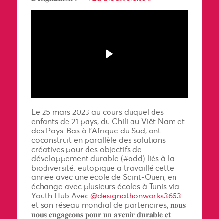
Le 25 mars 2023 au cours duquel des
enfants de 21 pays, du Chili au Viêt Nam et
des Pays-Bas à l’Afrique du Sud, ont
coconstruit en parallèle des solutions
créatives pour des objectifs de
développement durable (
#odd
) liés à la
biodiversité
. eutopique a travaillé cette
année avec une école de Saint-Ouen, en
échange avec plusieurs écoles à Tunis via
Youth Hub Avec
@designathonworks3653
et son réseau mondial de partenaires, 𝐧𝐨𝐮𝐬
𝐧𝐨𝐮𝐬 𝐞𝐧𝐠𝐚𝐠𝐞𝐨𝐧𝐬 𝐩𝐨𝐮𝐫 𝐮𝐧 𝐚𝐯𝐞𝐧𝐢𝐫 𝐝𝐮𝐫𝐚𝐛𝐥𝐞 𝐞𝐭