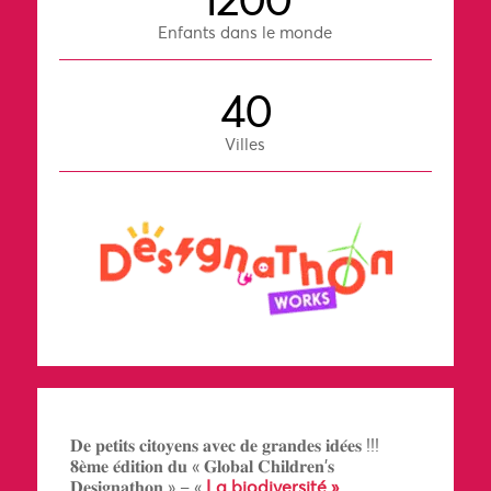
Enfants dans le monde
40
Villes
𝐃𝐞 𝐩𝐞𝐭𝐢𝐭𝐬 𝐜𝐢𝐭𝐨𝐲𝐞𝐧𝐬 𝐚𝐯𝐞𝐜 𝐝𝐞 𝐠𝐫𝐚𝐧𝐝𝐞𝐬 𝐢𝐝𝐞́𝐞𝐬 !!!
𝟖𝐞̀𝐦𝐞 𝐞́𝐝𝐢𝐭𝐢𝐨𝐧 𝐝𝐮 « 𝐆𝐥𝐨𝐛𝐚𝐥 𝐂𝐡𝐢𝐥𝐝𝐫𝐞𝐧’𝐬
𝐃𝐞𝐬𝐢𝐠𝐧𝐚𝐭𝐡𝐨𝐧 » – «
La biodiversité »