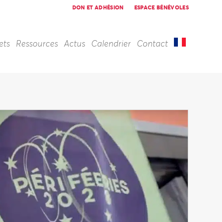
DON ET ADHÉSION
ESPACE BÉNÉVOLES
ets
Ressources
Actus
Calendrier
Contact