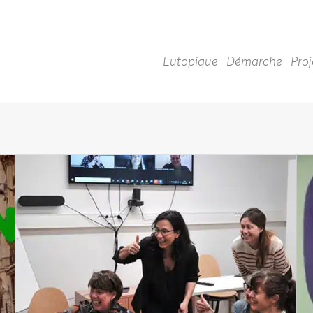
Eutopique
Démarche
Proj